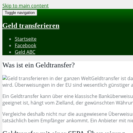
Skip to main content
Toggle navigation
Geld transferieren
Startseite
Facebook
Geld ABC
Was ist ein Geldtransfer?
Geldtransfer ist d
wird. Überweisungen in der EU sind wesentlich günstiger a
Ein Geldtransfer kann über eine klassische Banküberweisun
geeignet ist, hängt vom Zielland, der gewünschten Währ
Vergleiche deshalb nicht nur die ausgewiesene Überweis
tatsächlich beim Empfänger ankommt. Ein Anbieter mit n