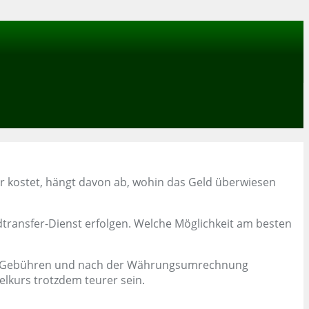
er kostet, hängt davon ab, wohin das Geld überwiesen
dtransfer-Dienst erfolgen. Welche Möglichkeit am besten
ller Gebühren und nach der Währungsumrechnung
lkurs trotzdem teurer sein.