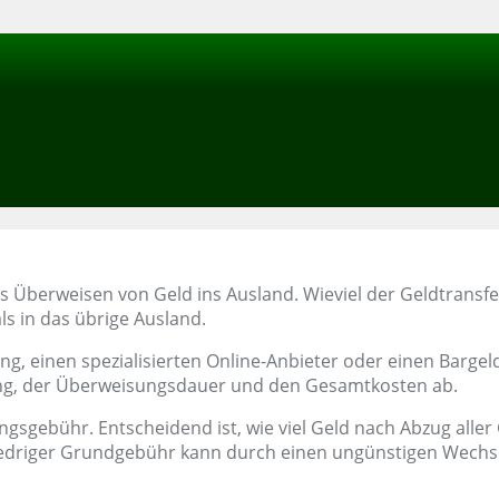
as Überweisen von Geld ins Ausland. Wieviel der Geldtransf
ls in das übrige Ausland.
g, einen spezialisierten Online-Anbieter oder einen Bargel
ung, der Überweisungsdauer und den Gesamtkosten ab.
ungsgebühr. Entscheidend ist, wie viel Geld nach Abzug a
iedriger Grundgebühr kann durch einen ungünstigen Wechse